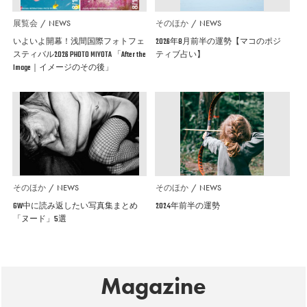
展覧会
NEWS
そのほか
NEWS
いよいよ開幕！浅間国際フォトフェ
2026年8月前半の運勢【マコのポジ
スティバル2026 PHOTO MIYOTA 「After the
ティブ占い】
Image｜イメージのその後」
そのほか
NEWS
そのほか
NEWS
GW中に読み返したい写真集まとめ
2024年前半の運勢
「ヌード」5選
Magazine