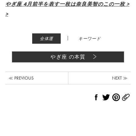
やぎ座 4月前半を表す一枚は奈良美智のこの一枚 >
>
|
全体運
キーワード
やぎ座 の本質
≪ PREVIOUS
NEXT ≫