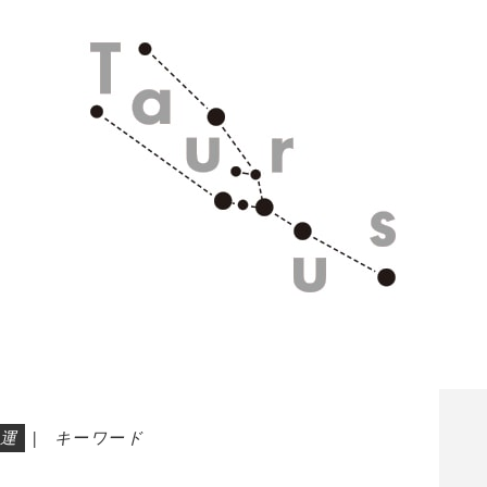
運
|
キーワード