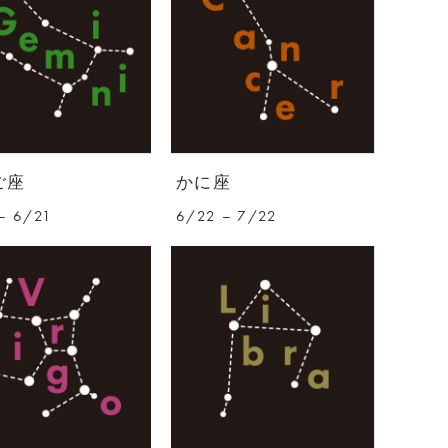
ご座
かに座
– 6/21
6/22 – 7/22