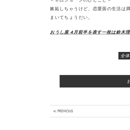
＜辛口ジョーンのひとこと＞
嫉妬しちゃうけど、恋愛面の生活は
まいてちょうだい。
おうし座 4月前半を表す一枚は鈴木理
全体
≪ PREVIOUS