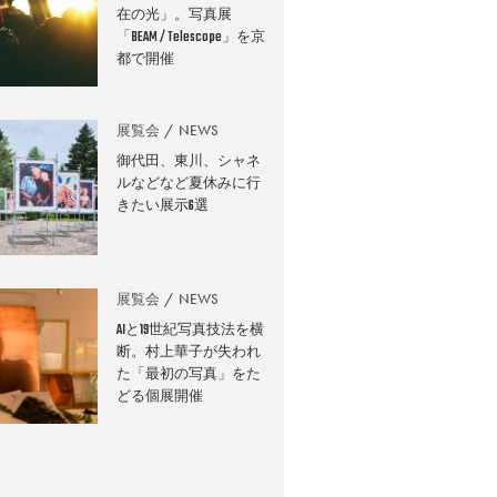
在の光」。写真展
「BEAM / Telescope」を京
都で開催
展覧会
NEWS
御代田、東川、シャネ
ルなどなど夏休みに行
きたい展示6選
展覧会
NEWS
AIと19世紀写真技法を横
断。村上華子が失われ
た「最初の写真」をた
どる個展開催