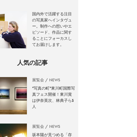
国内外で活躍する注目
の写真家へインタヴュ
ー。制作への想いやエ
ピソード、作品に関す
ることにフォーカスし
てお届けします。
人気の記事
展覧会
NEWS
”写真の町”東川町国際写
真フェス開催！東川賞
は伊奈英次、林典子ら5
人
展覧会
NEWS
坂本陽が見つめる「存