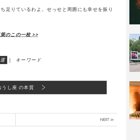
満ち足りているわよ。せっせと周囲にも幸せを振り
策のこの一枚 >>
運
|
キーワード
おうし座 の本質
NEXT ≫