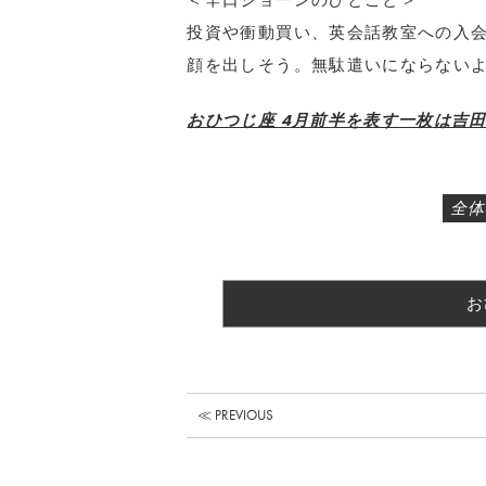
＜辛口ジョーンのひとこと＞
投資や衝動買い、英会話教室への入
顔を出しそう。無駄遣いにならない
おひつじ座 4月前半を表す一枚は吉田
全体
お
≪ PREVIOUS