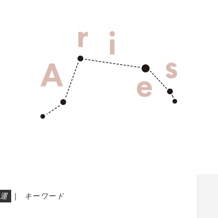
運
|
キーワード