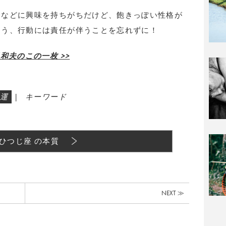
会などに興味を持ちがちだけど、飽きっぽい性格が
よう、行動には責任が伴うことを忘れずに！
和夫のこの一枚 >>
運
|
キーワード
ひつじ座 の本質
NEXT ≫