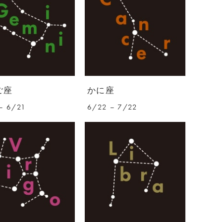
ご座
かに座
– 6/21
6/22 – 7/22