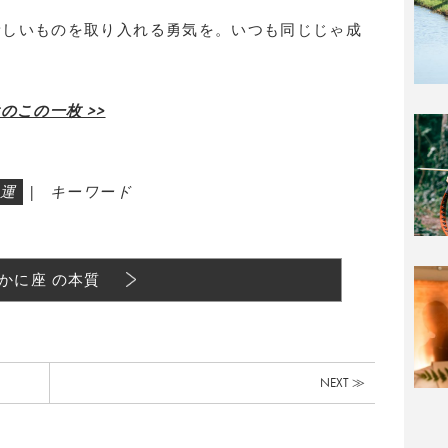
新しいものを取り入れる勇気を。いつも同じじゃ成
のこの一枚 >>
運
|
キーワード
かに座 の本質
NEXT ≫