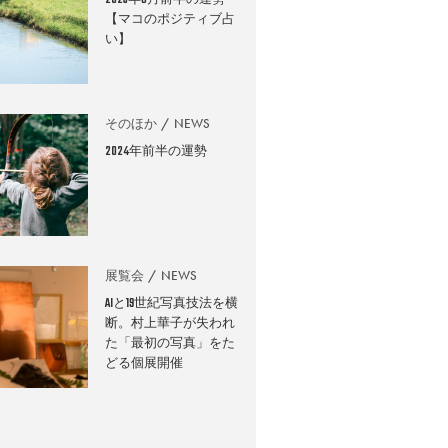
2026年8月前半の運勢
【マコのポジティブ占
い】
そのほか
NEWS
2024年前半の運勢
展覧会
NEWS
AIと19世紀写真技法を横
断。村上華子が失われ
た「最初の写真」をた
どる個展開催