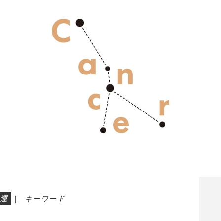
運
|
キーワード