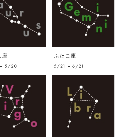
し座
ふたご座
– 5/20
5/21 – 6/21