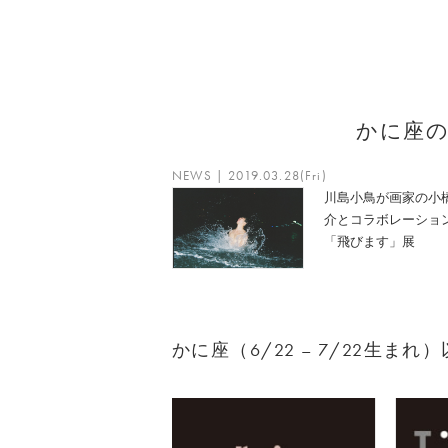
かに座
NEWS | 2019.03.28(Fri)
川島小鳥が画家の小
介とコラボレーショ
「飛びます」展
かに座（6/22 – 7/22生ま