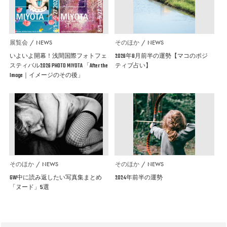
展覧会
NEWS
そのほか
NEWS
いよいよ開幕！浅間国際フォトフェ
2026年8月前半の運勢【マコのポジ
スティバル2026 PHOTO MIYOTA 「After the
ティブ占い】
Image｜イメージのその後」
そのほか
NEWS
そのほか
NEWS
GW中に読み返したい写真集まとめ
2024年前半の運勢
「ヌード」5選