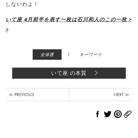
しないわよ！
いて座 4月前半を表す一枚は石川和人のこの一枚 >
>
|
全体運
キーワード
いて座 の本質
≪ PREVIOUS
NEXT ≫