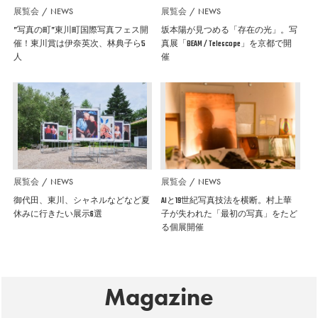
展覧会
NEWS
展覧会
NEWS
”写真の町”東川町国際写真フェス開
坂本陽が見つめる「存在の光」。写
催！東川賞は伊奈英次、林典子ら5
真展「BEAM / Telescope」を京都で開
人
催
展覧会
NEWS
展覧会
NEWS
御代田、東川、シャネルなどなど夏
AIと19世紀写真技法を横断。村上華
休みに行きたい展示6選
子が失われた「最初の写真」をたど
る個展開催
Magazine