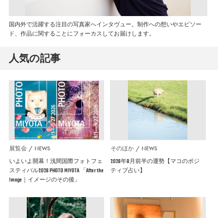
国内外で活躍する注目の写真家へインタヴュー。制作への想いやエピソー
ド、作品に関することにフォーカスしてお届けします。
人気の記事
展覧会
NEWS
そのほか
NEWS
いよいよ開幕！浅間国際フォトフェ
2026年8月前半の運勢【マコのポジ
スティバル2026 PHOTO MIYOTA 「After the
ティブ占い】
Image｜イメージのその後」