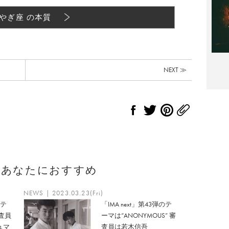
やぎ座 の本質
NEXT ≫
のあなたにおすすめ
NEWS | 2023.03.23(Fri)
のテ
「IMA next」第43弾のテ
審査員
ーマは“ANONYMOUS” 審
ュマ
査員は若木信吾