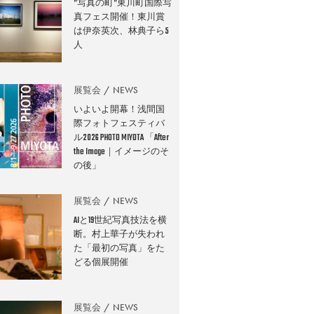
”写真の町”東川町国際写
真フェス開催！東川賞
は伊奈英次、林典子ら5
人
展覧会
NEWS
いよいよ開幕！浅間国
際フォトフェスティバ
ル2026 PHOTO MIYOTA 「After
the Image｜イメージのそ
の後」
展覧会
NEWS
AIと19世紀写真技法を横
断。村上華子が失われ
た「最初の写真」をた
どる個展開催
展覧会
NEWS