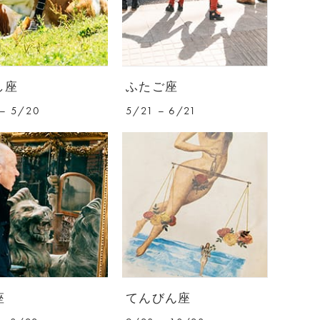
し座
ふたご座
– 5/20
5/21 – 6/21
座
てんびん座