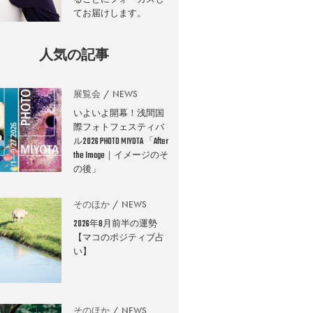
てお届けします。
人気の記事
展覧会
NEWS
いよいよ開幕！浅間国
際フォトフェスティバ
ル2026 PHOTO MIYOTA 「After
the Image｜イメージのそ
の後」
そのほか
NEWS
2026年8月前半の運勢
【マコのポジティブ占
い】
そのほか
NEWS