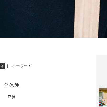
運
|
キーワード
全体運
正義