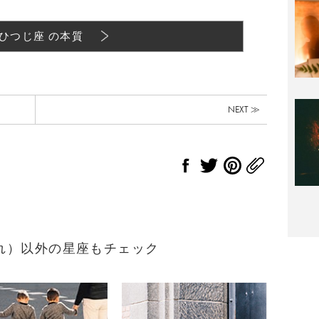
ひつじ座 の本質
NEXT ≫
生まれ）以外の星座もチェック