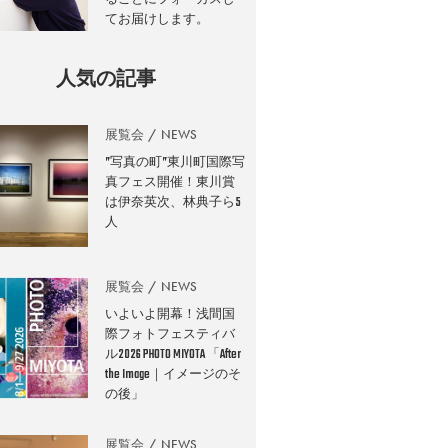
てお届けします。
人気の記事
展覧会
NEWS
”写真の町”東川町国際写
真フェス開催！東川賞
は伊奈英次、林典子ら5
人
展覧会
NEWS
いよいよ開幕！浅間国
際フォトフェスティバ
ル2026 PHOTO MIYOTA 「After
the Image｜イメージのそ
の後」
展覧会
NEWS