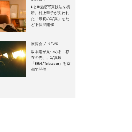
AIと19世紀写真技法を横
断。村上華子が失われ
た「最初の写真」をた
どる個展開催
展覧会
NEWS
坂本陽が見つめる「存
在の光」。写真展
「BEAM / Telescope」を京
都で開催