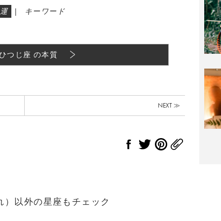
運
|
キーワード
ひつじ座 の本質
NEXT ≫
生まれ）以外の星座もチェック