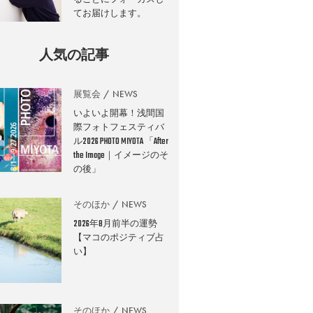
てお届けします。
人気の記事
展覧会
NEWS
いよいよ開幕！浅間国
際フォトフェスティバ
ル2026 PHOTO MIYOTA 「After
the Image｜イメージのそ
の後」
そのほか
NEWS
2026年8月前半の運勢
【マコのポジティブ占
い】
そのほか
NEWS