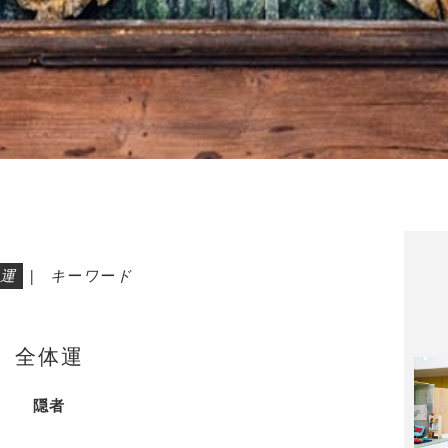
運
|
キーワード
全体運
隠者