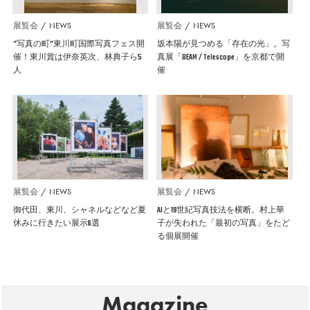
展覧会
NEWS
展覧会
NEWS
”写真の町”東川町国際写真フェス開
坂本陽が見つめる「存在の光」。写
催！東川賞は伊奈英次、林典子ら5
真展「BEAM / Telescope」を京都で開
人
催
展覧会
NEWS
展覧会
NEWS
御代田、東川、シャネルなどなど夏
AIと19世紀写真技法を横断。村上華
休みに行きたい展示6選
子が失われた「最初の写真」をたど
る個展開催
Magazine