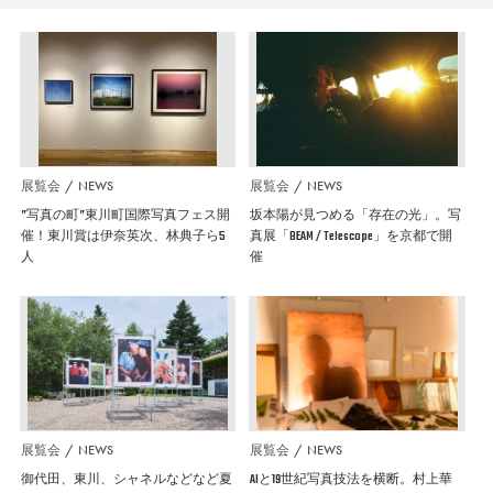
展覧会
NEWS
展覧会
NEWS
”写真の町”東川町国際写真フェス開
坂本陽が見つめる「存在の光」。写
催！東川賞は伊奈英次、林典子ら5
真展「BEAM / Telescope」を京都で開
人
催
展覧会
NEWS
展覧会
NEWS
御代田、東川、シャネルなどなど夏
AIと19世紀写真技法を横断。村上華