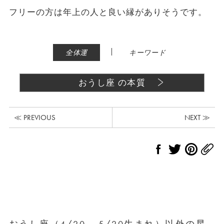
フリーの方は年上の人と良い縁がありそうです。
|
全体運
キーワード
おうし座 の本質
≪ PREVIOUS
NEXT ≫
おうし座（4/20 – 5/20生まれ）以外の星