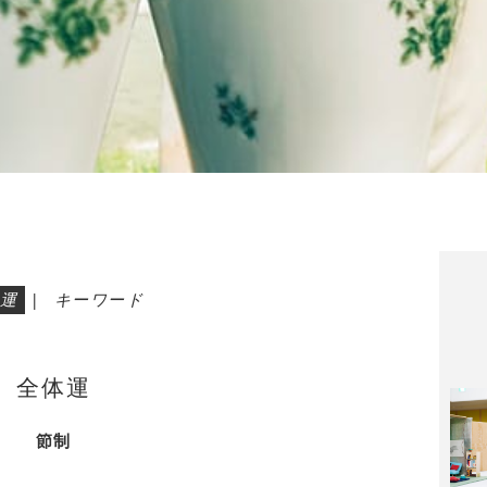
運
|
キーワード
全体運
節制