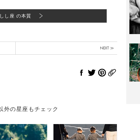
しし座 の本質
NEXT ≫
れ）以外の星座もチェック