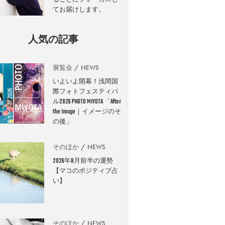
てお届けします。
人気の記事
展覧会
NEWS
いよいよ開幕！浅間国
際フォトフェスティバ
ル2026 PHOTO MIYOTA 「After
the Image｜イメージのそ
の後」
そのほか
NEWS
2026年8月前半の運勢
【マコのポジティブ占
い】
そのほか
NEWS