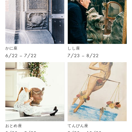
かに座
しし座
6/22 – 7/22
7/23 – 8/22
おとめ座
てんびん座