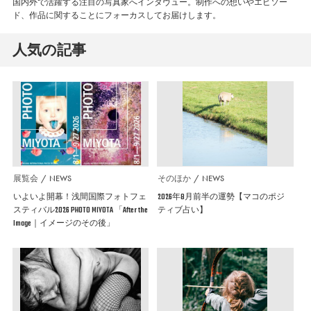
国内外で活躍する注目の写真家へインタヴュー。制作への想いやエピソー
ド、作品に関することにフォーカスしてお届けします。
人気の記事
展覧会
NEWS
そのほか
NEWS
いよいよ開幕！浅間国際フォトフェ
2026年8月前半の運勢【マコのポジ
スティバル2026 PHOTO MIYOTA 「After the
ティブ占い】
Image｜イメージのその後」