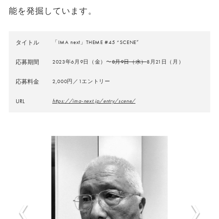
能を発掘しています。
タイトル
「IMA next」THEME #45 “SCENE”
応募期間
2023年6月9日（金）〜
8月9日（水）
8月21日（月）
応募料金
2,000円／1エントリー
URL
https://ima-next.jp/entry/scene/