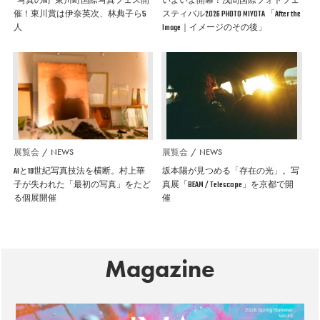
”写真の町”東川町国際写真フェス開
いよいよ開幕！浅間国際フォトフェ
催！東川賞は伊奈英次、林典子ら5
スティバル2026 PHOTO MIYOTA 「After the
人
Image｜イメージのその後」
展覧会
NEWS
展覧会
NEWS
AIと19世紀写真技法を横断。村上華
坂本陽が見つめる「存在の光」。写
子が失われた「最初の写真」をたど
真展「BEAM / Telescope」を京都で開
る個展開催
催
Magazine