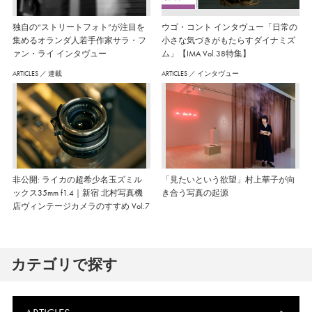
独自の“ストリートフォト”が注目を
ウゴ・コント インタヴュー「日常の
集めるオランダ人若手作家サラ・フ
小さな気づきがもたらすダイナミズ
ァン・ライ インタヴュー
ム」【IMA Vol.38特集】
ARTICLES
／
連載
ARTICLES
／
インタヴュー
非公開: ライカの超希少名玉ズミル
「見たいという欲望」村上華子が向
ックス35mm f1.4｜新宿 北村写真機
き合う写真の起源
店ヴィンテージカメラのすすめ Vol.7
カテゴリで探す