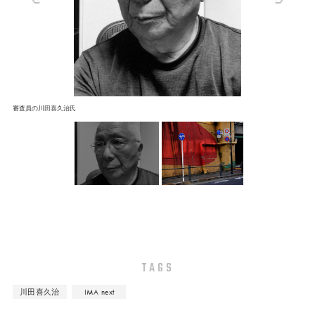
審査員の川田喜久治氏
TAGS
川田喜久治
IMA next