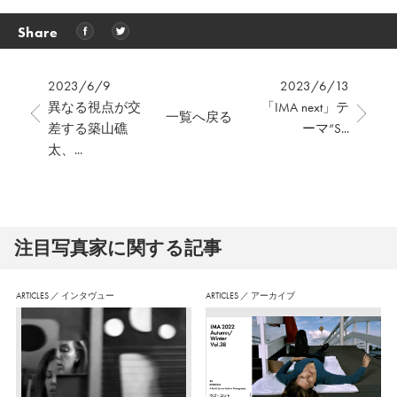
Share
2023/6/9
2023/6/13
異なる視点が交
「IMA next」テ
一覧へ戻る
差する築山礁
ーマ“S...
太、...
注⽬写真家に関する記事
ARTICLES
／
インタヴュー
ARTICLES
／
アーカイブ