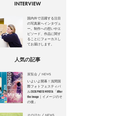
INTERVIEW
国内外で活躍する注目
の写真家へインタヴュ
ー。制作への想いやエ
ピソード、作品に関す
ることにフォーカスし
てお届けします。
人気の記事
展覧会
NEWS
いよいよ開幕！浅間国
際フォトフェスティバ
ル2026 PHOTO MIYOTA 「After
the Image｜イメージのそ
の後」
そのほか
NEWS