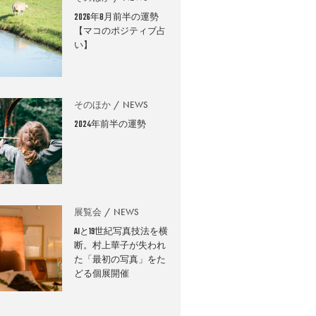
2026年8月前半の運勢
【マコのポジティブ占
い】
そのほか
NEWS
2024年前半の運勢
展覧会
NEWS
AIと19世紀写真技法を横
断。村上華子が失われ
た「最初の写真」をた
どる個展開催