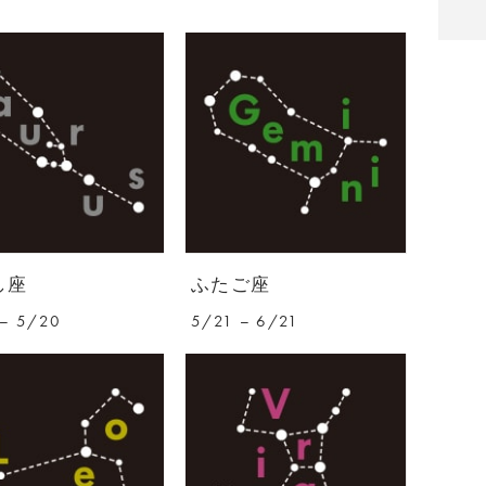
し座
ふたご座
– 5/20
5/21 – 6/21