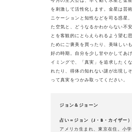
今月の主人公は、早く動く水星と金
を刺激して活性化します。金星は芸
ニケーションと知性などを司る惑星。
た空気と、どうなるかわからない不
とを客観的にとらえられるよう望む
ためにご褒美を買ったり、美味しい
好の時期。自分を少し甘やかしてあげ
イミングで、「真実」を追求したく
れたり、得体の知れない謎が出現し
って真実をつかみ取ってください。
ジョン＆ジョーン
占い＝ジョン（J・B・カイザー
アメリカ生まれ、東京在住。小学