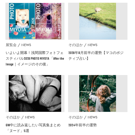
展覧会
NEWS
そのほか
NEWS
いよいよ開幕！浅間国際フォトフェ
2026年8月前半の運勢【マコのポジ
スティバル2026 PHOTO MIYOTA 「After the
ティブ占い】
Image｜イメージのその後」
そのほか
NEWS
そのほか
NEWS
GW中に読み返したい写真集まとめ
2024年前半の運勢
「ヌード」5選