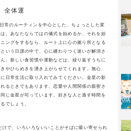
全体運
、日常のルーティンを中心とした、ちょっとした変
月は、あなたならではの儀式を始めるか、それを始
ンニングをするなら、ルート上に心の拠り所となる
グという日課の中で、心に纏わりつく迷いが解消さ
せん。新しい食習慣や運動などは、繰り返すうちに
づきやひらめきを湧き上がらせてくれます。無心、
的に日常生活に取り入れてみてください。金星の影
られるときでもあります。恋愛や人間関係の親密さ
と同じ金星が司っています。好きな人と過す時間を
くるでしょう。
だけで、いろいろないいことがそばに吸い寄せられ