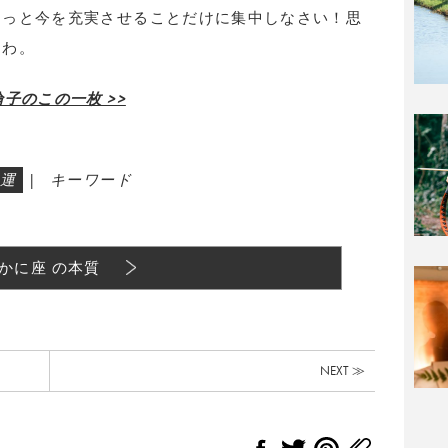
もっと今を充実させることだけに集中しなさい！思
るわ。
子のこの一枚 >>
運
|
キーワード
かに座 の本質
NEXT ≫