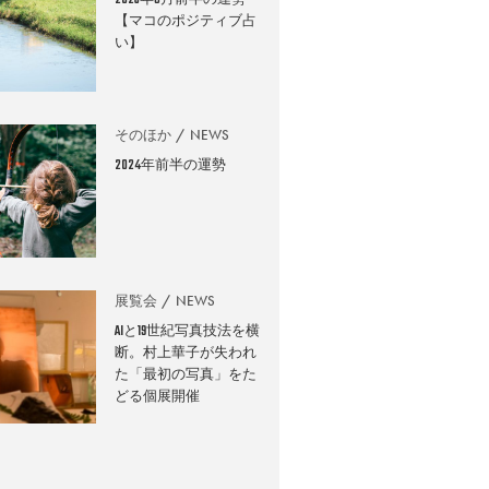
2026年8月前半の運勢
【マコのポジティブ占
い】
そのほか
NEWS
2024年前半の運勢
展覧会
NEWS
AIと19世紀写真技法を横
断。村上華子が失われ
た「最初の写真」をた
どる個展開催