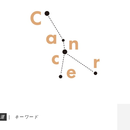
運
|
キーワード