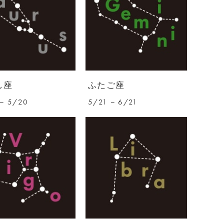
し座
ふたご座
– 5/20
5/21 – 6/21