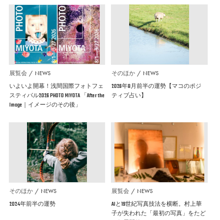
展覧会
NEWS
そのほか
NEWS
いよいよ開幕！浅間国際フォトフェ
2026年8月前半の運勢【マコのポジ
スティバル2026 PHOTO MIYOTA 「After the
ティブ占い】
Image｜イメージのその後」
そのほか
NEWS
展覧会
NEWS
2024年前半の運勢
AIと19世紀写真技法を横断。村上華
子が失われた「最初の写真」をたど