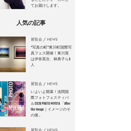
てお届けします。
人気の記事
展覧会
NEWS
”写真の町”東川町国際写
真フェス開催！東川賞
は伊奈英次、林典子ら5
人
展覧会
NEWS
いよいよ開幕！浅間国
際フォトフェスティバ
ル2026 PHOTO MIYOTA 「After
the Image｜イメージのそ
の後」
展覧会
NEWS