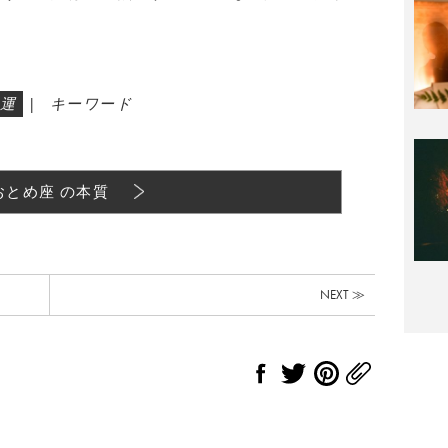
。
運
|
キーワード
おとめ座 の本質
NEXT ≫