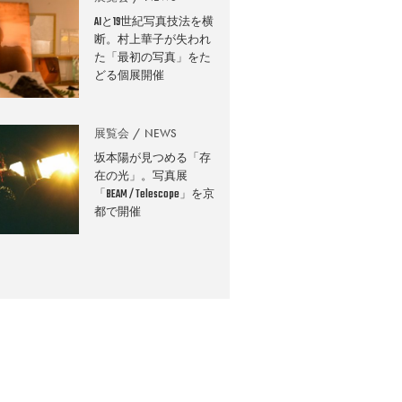
AIと19世紀写真技法を横
断。村上華子が失われ
た「最初の写真」をた
どる個展開催
展覧会
NEWS
坂本陽が見つめる「存
在の光」。写真展
「BEAM / Telescope」を京
都で開催