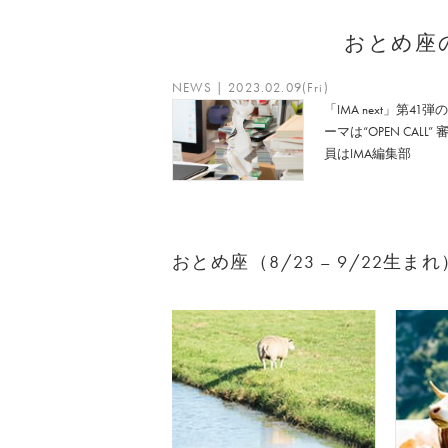
おとめ座
NEWS | 2023.02.09(Fri)
「IMA next」第41弾
ーマは“OPEN CALL” 
員はIMA編集部
おとめ座（8/23 – 9/22生