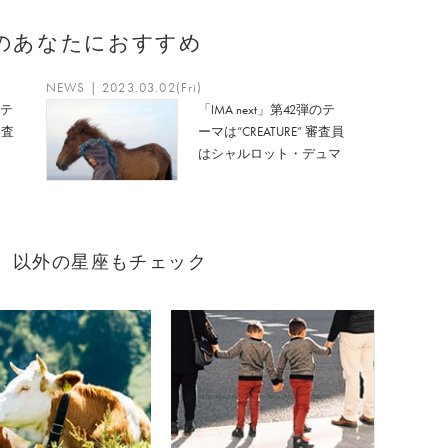
のあなたにおすすめ
NEWS | 2023.03.02(Fri)
のテ
「IMA next」第42弾のテ
審査
ーマは“CREATURE” 審査員
はシャルロット・デュマ
まれ）以外の星座もチェック