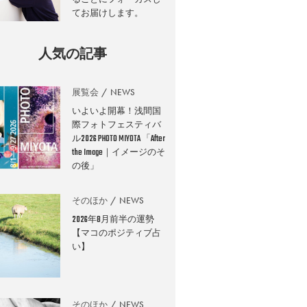
てお届けします。
人気の記事
展覧会
NEWS
いよいよ開幕！浅間国
際フォトフェスティバ
ル2026 PHOTO MIYOTA 「After
the Image｜イメージのそ
の後」
そのほか
NEWS
2026年8月前半の運勢
【マコのポジティブ占
い】
そのほか
NEWS