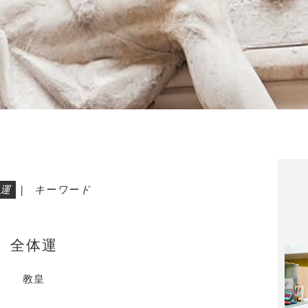
運
|
キーワード
全体運
教皇