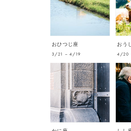
おひつじ座
おう
3/21 – 4/19
4/20 
かに座
しし