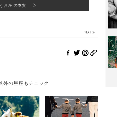
うお座 の本質
NEXT ≫
れ）以外の星座もチェック