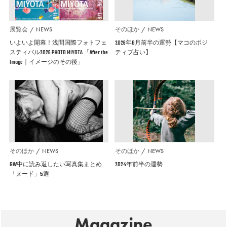
展覧会
NEWS
そのほか
NEWS
いよいよ開幕！浅間国際フォトフェ
2026年8月前半の運勢【マコのポジ
スティバル2026 PHOTO MIYOTA 「After the
ティブ占い】
Image｜イメージのその後」
そのほか
NEWS
そのほか
NEWS
GW中に読み返したい写真集まとめ
2024年前半の運勢
「ヌード」5選
Magazine