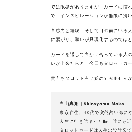
では限界がありますが、カードに慣
で、インスピレーションが無限に湧
直感力と経験、そして目の前にいる
に繋がり、願いが具現化するのでは
カードを通して向かい合っている人
いが出来たらと、今日もタロットカ
貴方もタロット占い始めてみません
白山真湖｜Shiroyama Mako
東京在住。40代で突然占い師に
人生に行き詰まった時、誰にも話
タロットカードは人生の設計図で