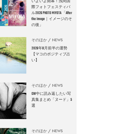
いよいよ開幕！浅間国
際フォトフェスティバ
ル2026 PHOTO MIYOTA 「After
the Image｜イメージのそ
の後」
そのほか
NEWS
2026年8月前半の運勢
【マコのポジティブ占
い】
そのほか
NEWS
GW中に読み返したい写
真集まとめ「ヌード」5
選
そのほか
NEWS