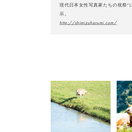
現代日本女性写真家たちの祝祭”に選出。m
示。
http://shimizuharumi.com/