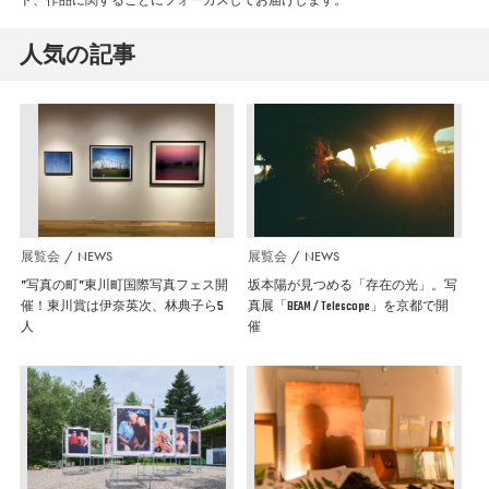
人気の記事
展覧会
NEWS
展覧会
NEWS
”写真の町”東川町国際写真フェス開
坂本陽が見つめる「存在の光」。写
催！東川賞は伊奈英次、林典子ら5
真展「BEAM / Telescope」を京都で開
人
催