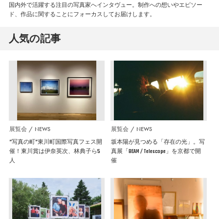
国内外で活躍する注目の写真家へインタヴュー。制作への想いやエピソー
ド、作品に関することにフォーカスしてお届けします。
人気の記事
展覧会
NEWS
展覧会
NEWS
”写真の町”東川町国際写真フェス開
坂本陽が見つめる「存在の光」。写
催！東川賞は伊奈英次、林典子ら5
真展「BEAM / Telescope」を京都で開
人
催