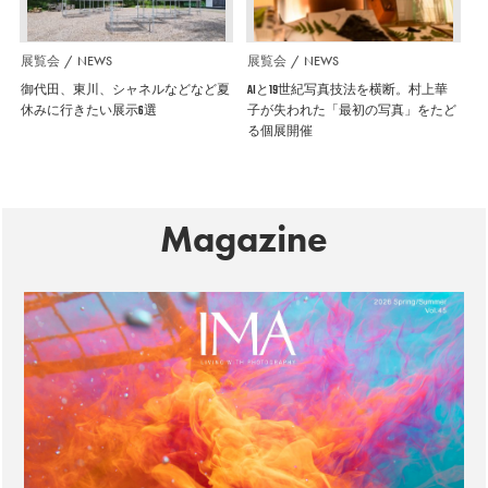
展覧会
NEWS
展覧会
NEWS
御代田、東川、シャネルなどなど夏
AIと19世紀写真技法を横断。村上華
休みに行きたい展示6選
子が失われた「最初の写真」をたど
る個展開催
Magazine