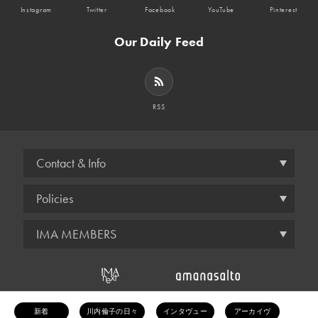
Instagram
Twitter
Facebook
YouTube
Pinterest
Our Daily Feed
RSS
Contact & Info
Policies
IMA MEMBERS
© amana inc.
新着
川内倫子の日々
インタヴュー
アーカイヴ