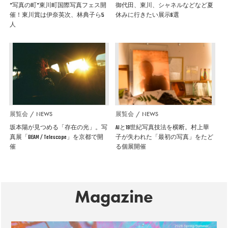
”写真の町”東川町国際写真フェス開
御代田、東川、シャネルなどなど夏
催！東川賞は伊奈英次、林典子ら5
休みに行きたい展示6選
人
展覧会
NEWS
展覧会
NEWS
坂本陽が見つめる「存在の光」。写
AIと19世紀写真技法を横断。村上華
真展「BEAM / Telescope」を京都で開
子が失われた「最初の写真」をたど
催
る個展開催
Magazine