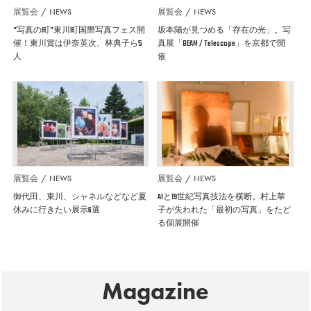
展覧会
NEWS
展覧会
NEWS
”写真の町”東川町国際写真フェス開
坂本陽が見つめる「存在の光」。写
催！東川賞は伊奈英次、林典子ら5
真展「BEAM / Telescope」を京都で開
人
催
展覧会
NEWS
展覧会
NEWS
御代田、東川、シャネルなどなど夏
AIと19世紀写真技法を横断。村上華
休みに行きたい展示6選
子が失われた「最初の写真」をたど
る個展開催
Magazine