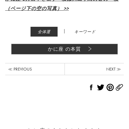
（ページ下の空の写真） >>
|
全体運
キーワード
かに座 の本質
≪ PREVIOUS
NEXT ≫