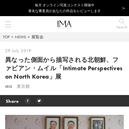
毎⽉ オンライン写真コンテスト開催中
著名な審査員があなたの作品をレビューします
Search
TOP
NEWS
展覧会
29 July 2019
異なった側面から描写される北朝鮮、フ
ァビアン・ムイル「Intimate Perspectives
on North Korea」展
AREA
東京都
Share