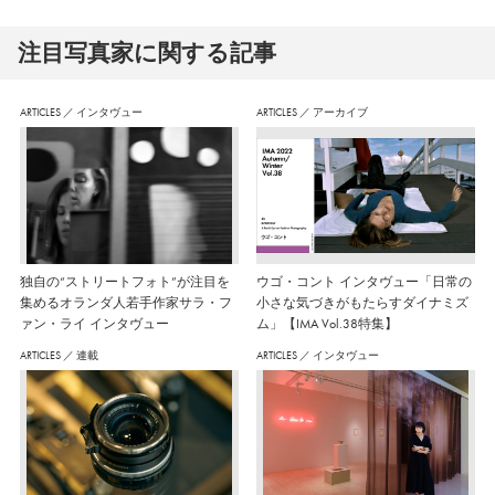
注⽬写真家に関する記事
ARTICLES
／
インタヴュー
ARTICLES
／
アーカイブ
独自の“ストリートフォト”が注目を
ウゴ・コント インタヴュー「日常の
集めるオランダ人若手作家サラ・フ
小さな気づきがもたらすダイナミズ
ァン・ライ インタヴュー
ム」【IMA Vol.38特集】
ARTICLES
／
連載
ARTICLES
／
インタヴュー