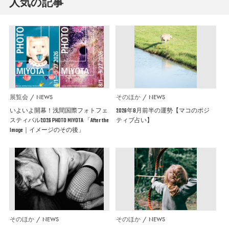
人気の記事
展覧会
NEWS
そのほか
NEWS
いよいよ開幕！浅間国際フォトフェ
2026年8月前半の運勢【マコのポジ
スティバル2026 PHOTO MIYOTA 「After the
ティブ占い】
Image｜イメージのその後」
そのほか
NEWS
そのほか
NEWS