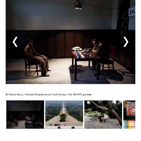
©︎ Fabian Muir / Intimate Perspectives on North Korea / the 18th RPS grantee