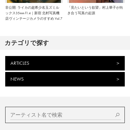
非公開: ライカの超希少名玉ズミル
「見たいという欲望」村上華子が向
ックス35mm f1.4｜新宿 北村写真機
き合う写真の起源
店ヴィンテージカメラのすすめ Vol.7
カテゴリで探す
ARTICLES
NEWS