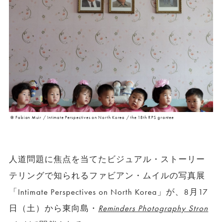
©︎ Fabian Muir / Intimate Perspectives on North Korea / the 18th RPS grantee
人道問題に焦点を当てたビジュアル・ストーリー
テリングで知られるファビアン・ムイルの写真展
「
Intimate Perspectives on North Korea
」が、
8
月
17
日（土）から東向島・
Reminders Photography Stron