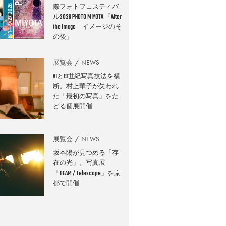
際フォトフェスティバ
ル2026 PHOTO MIYOTA 「After
the Image｜イメージのそ
の後」
展覧会
NEWS
AIと19世紀写真技法を横
断。村上華子が失われ
た「最初の写真」をた
どる個展開催
展覧会
NEWS
坂本陽が見つめる「存
在の光」。写真展
「BEAM / Telescope」を京
都で開催