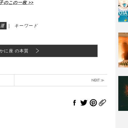
のこの一枚 >>
運
|
キーワード
かに座 の本質
NEXT ≫