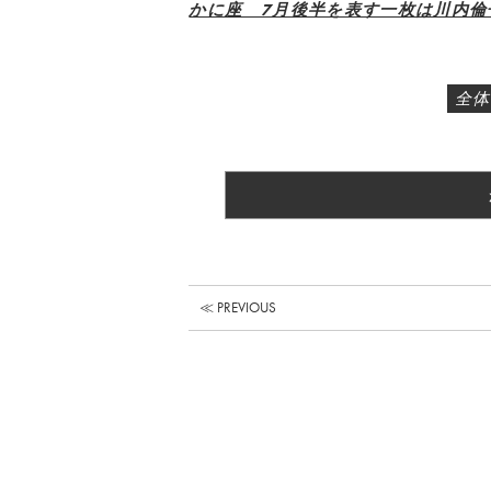
かに座 7月後半を表す一枚は川内倫子
全体
≪ PREVIOUS