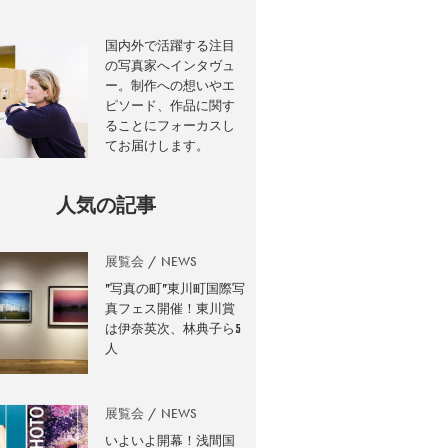
国内外で活躍する注目
の写真家へインタヴュ
ー。制作への想いやエ
ピソード、作品に関す
ることにフォーカスし
てお届けします。
人気の記事
展覧会
NEWS
”写真の町”東川町国際写
真フェス開催！東川賞
は伊奈英次、林典子ら5
人
展覧会
NEWS
いよいよ開幕！浅間国