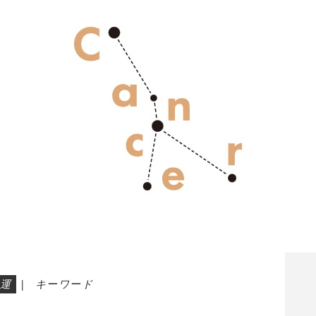
運
|
キーワード