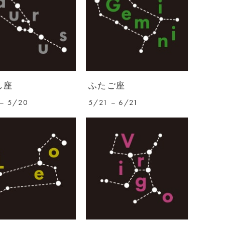
し座
ふたご座
– 5/20
5/21 – 6/21