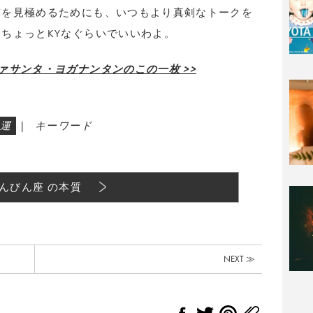
質を見極めるためにも、いつもより真剣なトークを
ちょっとKYなぐらいでいいわよ。
ァサンタ・ヨガナンタンのこの一枚 >>
運
|
キーワード
んびん座 の本質
NEXT ≫