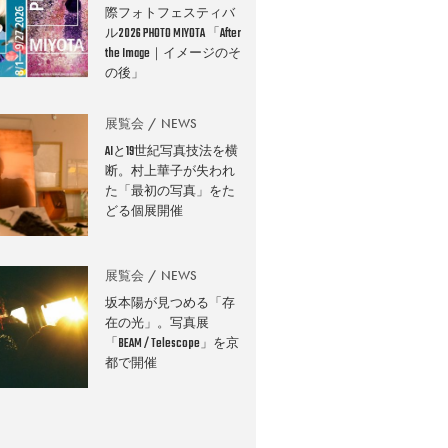
際フォトフェスティバ
ル2026 PHOTO MIYOTA 「After
the Image｜イメージのそ
の後」
展覧会
NEWS
AIと19世紀写真技法を横
断。村上華子が失われ
た「最初の写真」をた
どる個展開催
展覧会
NEWS
坂本陽が見つめる「存
在の光」。写真展
「BEAM / Telescope」を京
都で開催