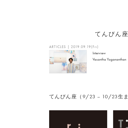
てんびん
ARTICLES | 2019.09.19(Fri)
Interview
Vasantha Yogananthan
てんびん座（9/23 – 10/2