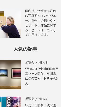
国内外で活躍する注目
の写真家へインタヴュ
ー。制作への想いやエ
ピソード、作品に関す
ることにフォーカスし
てお届けします。
人気の記事
展覧会
NEWS
”写真の町”東川町国際写
真フェス開催！東川賞
は伊奈英次、林典子ら5
人
展覧会
NEWS
いよいよ開幕！浅間国