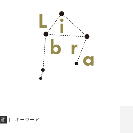
運
|
キーワード