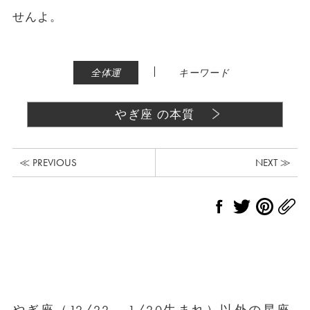
せんよ。
|
全体運
キーワード
やぎ座 の本質
≪ PREVIOUS
NEXT ≫
やぎ座（12/22 – 1/20生まれ）以外の星座