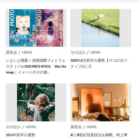
展覧会
NEWS
そのほか
NEWS
いよいよ開幕！浅間国際フォトフェ
2026年8月前半の運勢【マコのポジ
スティバル2026 PHOTO MIYOTA 「After the
ティブ占い】
Image｜イメージのその後」
そのほか
NEWS
展覧会
NEWS
2024年前半の運勢
AIと19世紀写真技法を横断。村上華