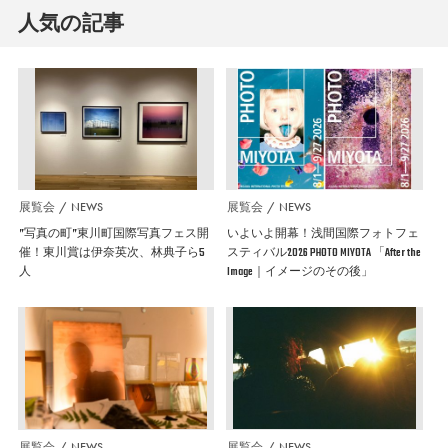
人気の記事
展覧会
NEWS
展覧会
NEWS
”写真の町”東川町国際写真フェス開
いよいよ開幕！浅間国際フォトフェ
催！東川賞は伊奈英次、林典子ら5
スティバル2026 PHOTO MIYOTA 「After the
人
Image｜イメージのその後」
展覧会
NEWS
展覧会
NEWS