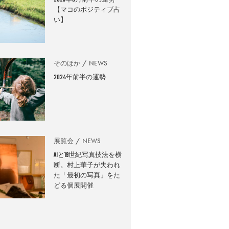
2026年8月前半の運勢
【マコのポジティブ占
い】
そのほか
NEWS
2024年前半の運勢
展覧会
NEWS
AIと19世紀写真技法を横
断。村上華子が失われ
た「最初の写真」をた
どる個展開催