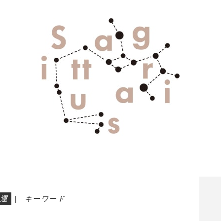
運
|
キーワード