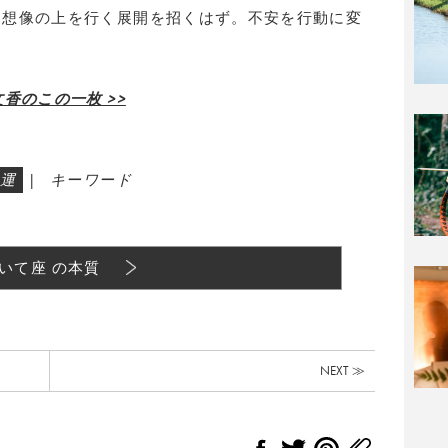
は想像の上を行く展開を招くはず。不安を行動に変
香のこの一枚 >>
運
|
キーワード
いて座 の本質
NEXT ≫