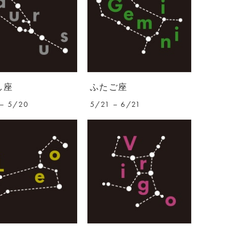
し座
ふたご座
– 5/20
5/21 – 6/21