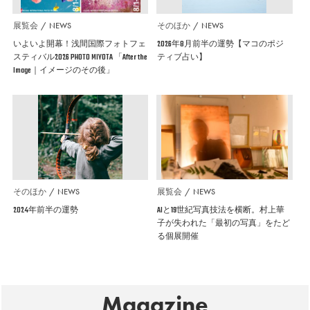
展覧会
NEWS
そのほか
NEWS
いよいよ開幕！浅間国際フォトフェ
2026年8月前半の運勢【マコのポジ
スティバル2026 PHOTO MIYOTA 「After the
ティブ占い】
Image｜イメージのその後」
そのほか
NEWS
展覧会
NEWS
2024年前半の運勢
AIと19世紀写真技法を横断。村上華
子が失われた「最初の写真」をたど
る個展開催
Magazine