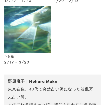
12/22 – 1/20
1/20 – 2/18
うお座
2/19 – 3/20
野原魔子｜Nohara Mako
東京在住。40代で突然占い師になった波乱万
丈占い師。
人生に行き詰まった時、誰にも話せない事を語