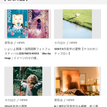
展覧会
NEWS
そのほか
NEWS
いよいよ開幕！浅間国際フォトフェ
2026年8月前半の運勢【マコのポジ
スティバル2026 PHOTO MIYOTA 「After the
ティブ占い】
Image｜イメージのその後」
そのほか
NEWS
展覧会
NEWS
2024年前半の運勢
AIと19世紀写真技法を横断。村上華