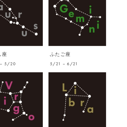
し座
ふたご座
– 5/20
5/21 – 6/21