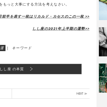
をもっと大事にする方法を考えなさい。
月前半を表す一枚はリカルド・カセスのこの一枚 >>
しし座の2021年上半期の運勢>>
運
|
キーワード
しし座 の本質
NEXT ≫