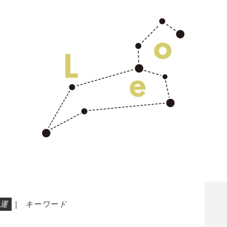
運
|
キーワード