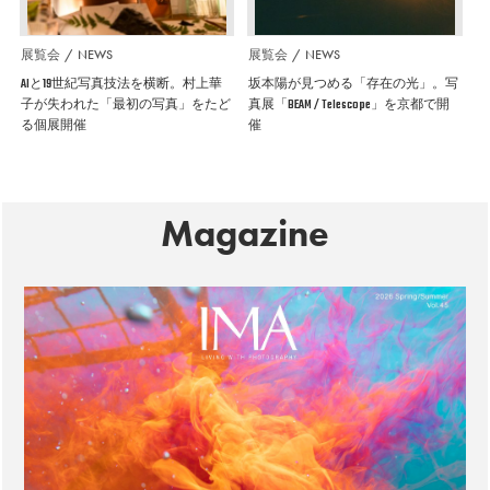
展覧会
NEWS
展覧会
NEWS
AIと19世紀写真技法を横断。村上華
坂本陽が見つめる「存在の光」。写
子が失われた「最初の写真」をたど
真展「BEAM / Telescope」を京都で開
る個展開催
催
Magazine