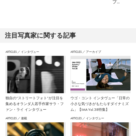
プ...
注⽬写真家に関する記事
ARTICLES
／
インタヴュー
ARTICLES
／
アーカイブ
独自の“ストリートフォト”が注目を
ウゴ・コント インタヴュー「日常の
集めるオランダ人若手作家サラ・フ
小さな気づきがもたらすダイナミズ
ァン・ライ インタヴュー
ム」【IMA Vol.38特集】
ARTICLES
／
連載
ARTICLES
／
インタヴュー