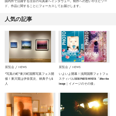
国内外で活躍する注目の写真家へインタヴュー。制作への想いやエピソー
ド、作品に関することにフォーカスしてお届けします。
人気の記事
展覧会
NEWS
展覧会
NEWS
”写真の町”東川町国際写真フェス開
いよいよ開幕！浅間国際フォトフェ
催！東川賞は伊奈英次、林典子ら5
スティバル2026 PHOTO MIYOTA 「After the
人
Image｜イメージのその後」