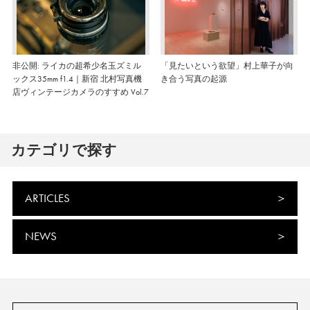
非公開: ライカの超希少名玉ズミル
「見たいという欲望」村上華子が向
ックス35mm f1.4｜新宿 北村写真機
き合う写真の起源
店ヴィンテージカメラのすすめ Vol.7
カテゴリで探す
ARTICLES
NEWS