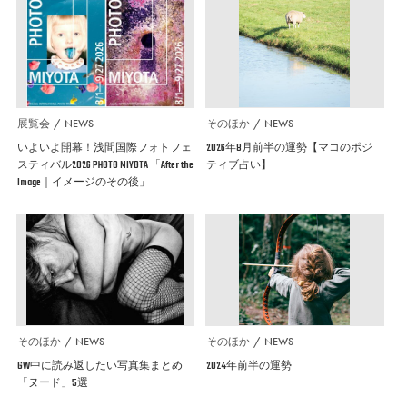
展覧会
NEWS
そのほか
NEWS
いよいよ開幕！浅間国際フォトフェ
2026年8月前半の運勢【マコのポジ
スティバル2026 PHOTO MIYOTA 「After the
ティブ占い】
Image｜イメージのその後」
そのほか
NEWS
そのほか
NEWS
GW中に読み返したい写真集まとめ
2024年前半の運勢
「ヌード」5選