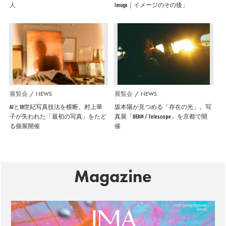
人
Image｜イメージのその後」
展覧会
NEWS
展覧会
NEWS
AIと19世紀写真技法を横断。村上華
坂本陽が見つめる「存在の光」。写
子が失われた「最初の写真」をたど
真展「BEAM / Telescope」を京都で開
る個展開催
催
Magazine