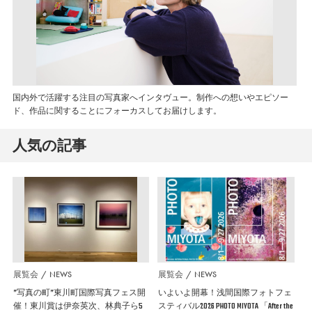
国内外で活躍する注目の写真家へインタヴュー。制作への想いやエピソー
ド、作品に関することにフォーカスしてお届けします。
人気の記事
展覧会
NEWS
展覧会
NEWS
”写真の町”東川町国際写真フェス開
いよいよ開幕！浅間国際フォトフェ
催！東川賞は伊奈英次、林典子ら5
スティバル2026 PHOTO MIYOTA 「After the