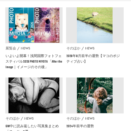
展覧会
NEWS
そのほか
NEWS
いよいよ開幕！浅間国際フォトフェ
2026年8月前半の運勢【マコのポジ
スティバル2026 PHOTO MIYOTA 「After the
ティブ占い】
Image｜イメージのその後」
そのほか
NEWS
そのほか
NEWS
GW中に読み返したい写真集まとめ
2024年前半の運勢