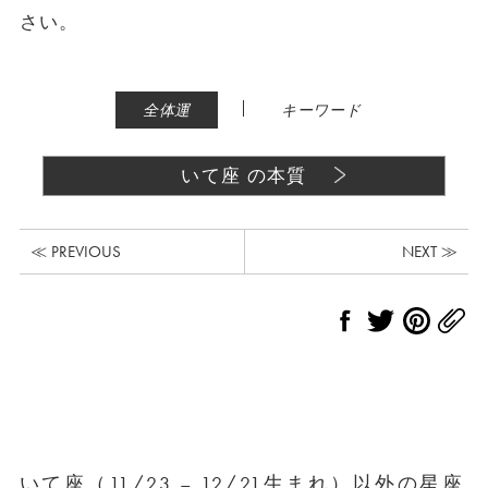
さい。
|
全体運
キーワード
いて座 の本質
≪ PREVIOUS
NEXT ≫
いて座（11/23 – 12/21生まれ）以外の星座