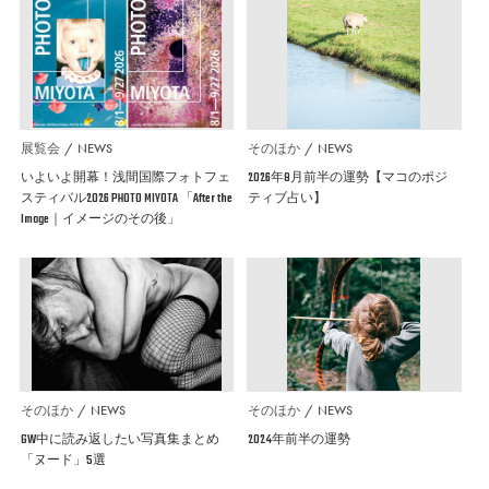
展覧会
NEWS
そのほか
NEWS
いよいよ開幕！浅間国際フォトフェ
2026年8月前半の運勢【マコのポジ
スティバル2026 PHOTO MIYOTA 「After the
ティブ占い】
Image｜イメージのその後」
そのほか
NEWS
そのほか
NEWS
GW中に読み返したい写真集まとめ
2024年前半の運勢
「ヌード」5選