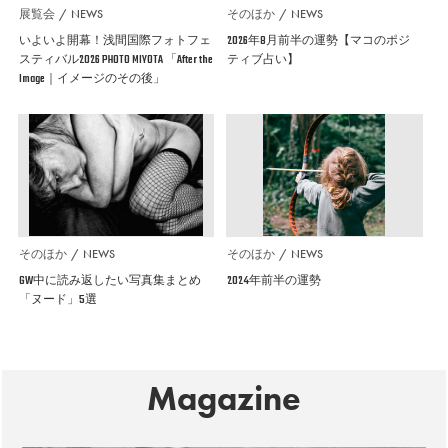
展覧会
NEWS
そのほか
NEWS
いよいよ開幕！浅間国際フォトフェ
2026年8月前半の運勢【マコのポジ
スティバル2026 PHOTO MIYOTA 「After the
ティブ占い】
Image｜イメージのその後」
そのほか
NEWS
そのほか
NEWS
GW中に読み返したい写真集まとめ
2024年前半の運勢
「ヌード」5選
Magazine