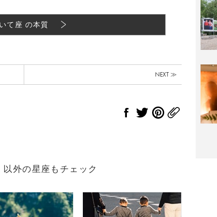
いて座 の本質
NEXT ≫
生まれ）以外の星座もチェック