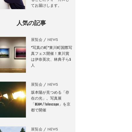
てお届けします。
人気の記事
展覧会
NEWS
”写真の町”東川町国際写
真フェス開催！東川賞
は伊奈英次、林典子ら5
人
展覧会
NEWS
坂本陽が見つめる「存
在の光」。写真展
「BEAM / Telescope」を京
都で開催
展覧会
NEWS