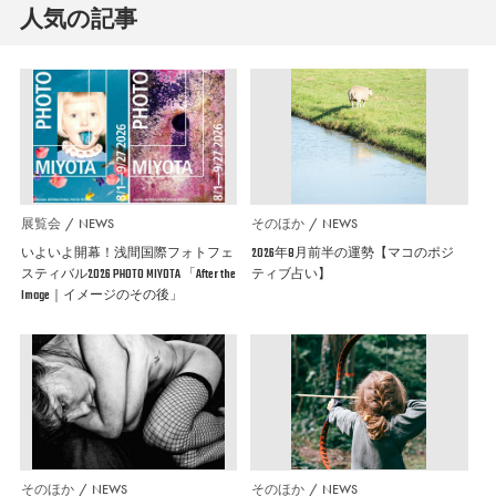
人気の記事
展覧会
NEWS
そのほか
NEWS
いよいよ開幕！浅間国際フォトフェ
2026年8月前半の運勢【マコのポジ
スティバル2026 PHOTO MIYOTA 「After the
ティブ占い】
Image｜イメージのその後」
そのほか
NEWS
そのほか
NEWS