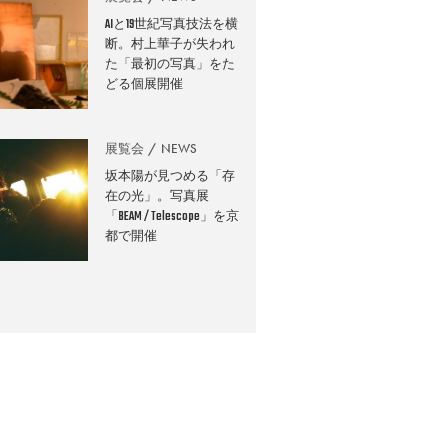
AIと19世紀写真技法を横
断。村上華子が失われ
た「最初の写真」をた
どる個展開催
展覧会
NEWS
坂本陽が見つめる「存
在の光」。写真展
「BEAM / Telescope」を京
都で開催