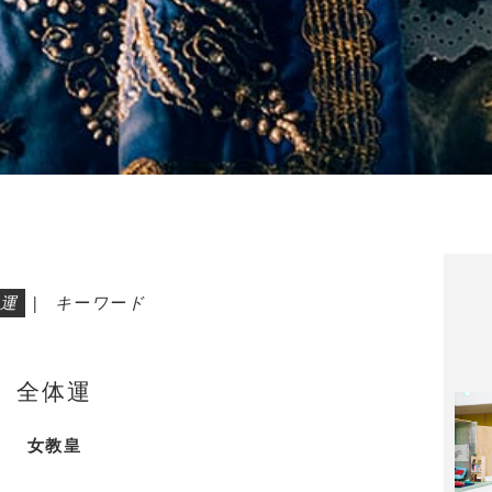
運
|
キーワード
全体運
女教皇