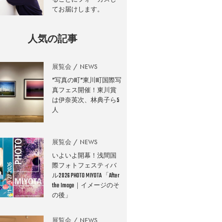
てお届けします。
人気の記事
展覧会
NEWS
”写真の町”東川町国際写
真フェス開催！東川賞
は伊奈英次、林典子ら5
人
展覧会
NEWS
いよいよ開幕！浅間国
際フォトフェスティバ
ル2026 PHOTO MIYOTA 「After
the Image｜イメージのそ
の後」
展覧会
NEWS