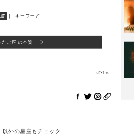
運
|
キーワード
ふたご座 の本質
NEXT ≫
まれ）以外の星座もチェック