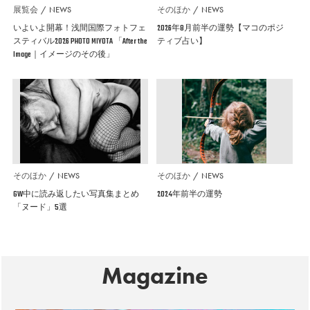
展覧会
NEWS
そのほか
NEWS
いよいよ開幕！浅間国際フォトフェ
2026年8月前半の運勢【マコのポジ
スティバル2026 PHOTO MIYOTA 「After the
ティブ占い】
Image｜イメージのその後」
そのほか
NEWS
そのほか
NEWS
GW中に読み返したい写真集まとめ
2024年前半の運勢
「ヌード」5選
Magazine