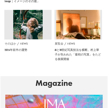
Image｜イメージのその後」
そのほか
NEWS
展覧会
NEWS
2024年前半の運勢
AIと19世紀写真技法を横断。村上華
子が失われた「最初の写真」をたど
る個展開催
Magazine