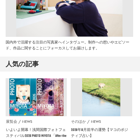
国内外で活躍する注目の写真家へインタヴュー。制作への想いやエピソー
ド、作品に関することにフォーカスしてお届けします。
人気の記事
展覧会
NEWS
そのほか
NEWS
いよいよ開幕！浅間国際フォトフェ
2026年8月前半の運勢【マコのポジ
スティバル2026 PHOTO MIYOTA 「After the
ティブ占い】