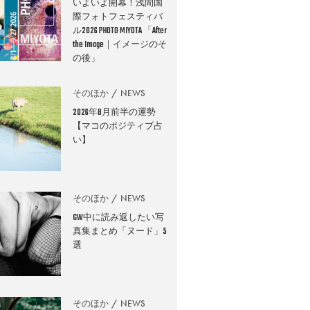
いよいよ開幕！浅間国
際フォトフェスティバ
ル2026 PHOTO MIYOTA 「After
the Image｜イメージのそ
の後」
そのほか
NEWS
2026年8月前半の運勢
【マコのポジティブ占
い】
そのほか
NEWS
GW中に読み返したい写
真集まとめ「ヌード」5
選
そのほか
NEWS