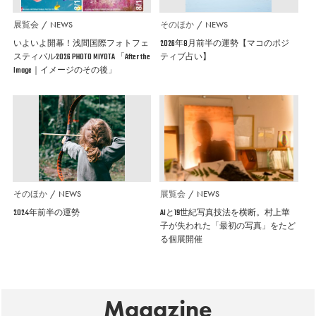
展覧会
NEWS
そのほか
NEWS
いよいよ開幕！浅間国際フォトフェ
2026年8月前半の運勢【マコのポジ
スティバル2026 PHOTO MIYOTA 「After the
ティブ占い】
Image｜イメージのその後」
そのほか
NEWS
展覧会
NEWS
2024年前半の運勢
AIと19世紀写真技法を横断。村上華
子が失われた「最初の写真」をたど
る個展開催
Magazine